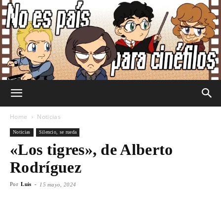
No
Home
Noticias
Noticias
Silencio, se rueda
«Los tigres», de Alberto
Es
Rodríguez
Por
Luis
-
15 mayo, 2024
País
Facebook
X
WhatsApp
Emai