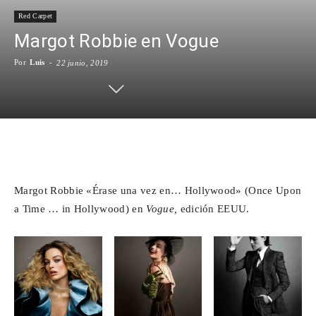
Red Carpet
Para
Margot Robbie en Vogue
Por
Luis
-
22 junio, 2019
Cinéfilos
Facebook
X
WhatsApp
Emai
Margot Robbie «Érase una vez en… Hollywood» (Once Upon
a Time … in Hollywood) en
Vogue,
edición EEUU.