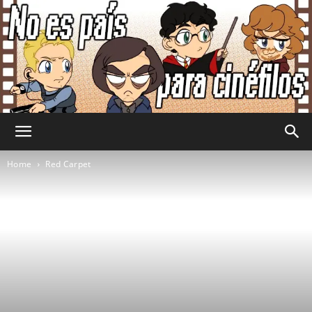
No
Home
Red Carpet
Es
País