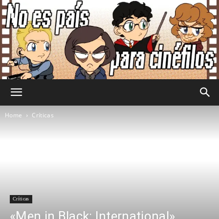
No
Home
Críticas
Es
País
Críticas
«Men in Black: International»,