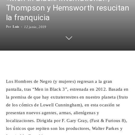
Thompson y Hemsworth resucitan
Para
la franquicia
Por
Luis
-
12 junio, 2019
Cinéfilos
Facebook
X
WhatsApp
Emai
Los Hombres de Negro (y mujeres) regresan a la gran
pantalla, tras “Men in Black 3”, estrenada en 2012. Basada en
la premisa de que hay extraterrestres en nuestro planeta (fruto
de los cómics de Lowell Cunningham), en esta ocasión se
presentan nuevos agentes, armas, alienígenas y
localizaciones. Dirigida por F. Gary Gray, (Fast & Furious 8),
los únicos que repiten son los productores, Walter Parkes y