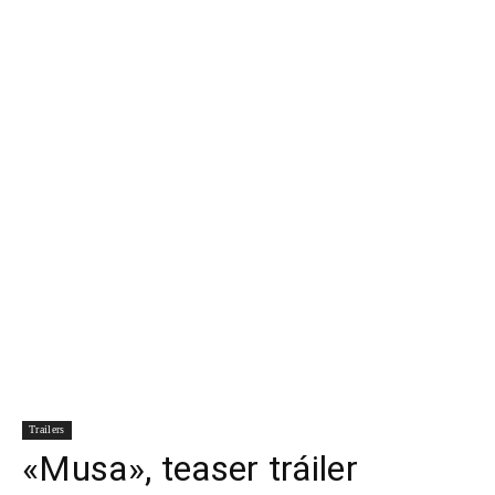
Para
Cinéfilos
Trailers
«Musa», teaser tráiler