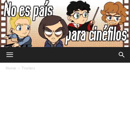
No
Home
Trailers
Es
País