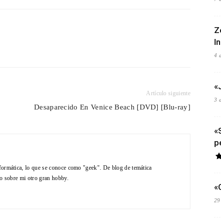
Z
I
4 
«
Artículo siguiente
3 
Desaparecido En Venice Beach [DVD] [Blu-ray]
«
p
formática, lo que se conoce como "geek". De blog de temática
do sobre mi otro gran hobby.
«
29