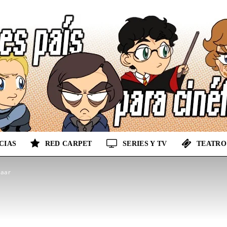
CIAS
RED CARPET
SERIES Y TV
TEATRO
No
zaar