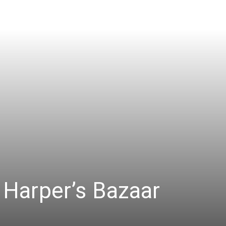
Es
País
Para
 Harper’s Bazaar
Cinéfilos