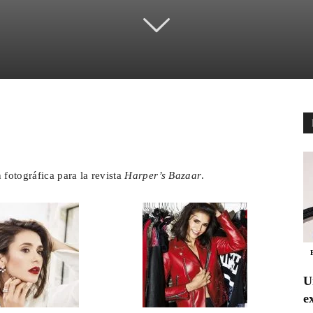
pp
Email
Telegram
fotográfica para la revista
Harper’s Bazaar
.
U
e