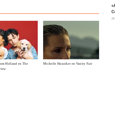
«
C
28
om Holland en The
Michelle Hunziker en Vanity Fair
view