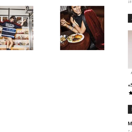
18
«
M
7 