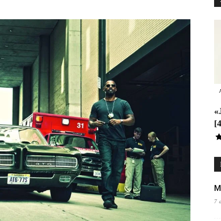
«
[
M
7 