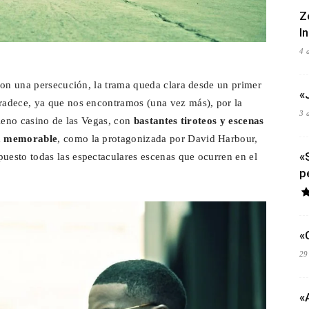
Z
I
4 
con una persecución, la trama queda clara desde un primer
«
radece, ya que nos encontramos (una vez más), por la
3 
pleno casino de las Vegas, con
bastantes tiroteos y escenas
ra memorable
, como la protagonizada por David Harbour,
«
esto todas las espectaculares escenas que ocurren en el
p
«
29
«