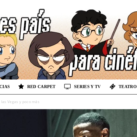
CIAS
RED CARPET
SERIES Y TV
TEATRO
No
 las Vegas y poco más