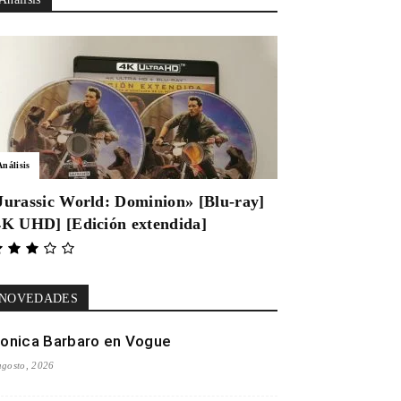
Análisis
Jurassic World: Dominion» [Blu-ray]
4K UHD] [Edición extendida]
NOVEDADES
onica Barbaro en Vogue
agosto, 2026