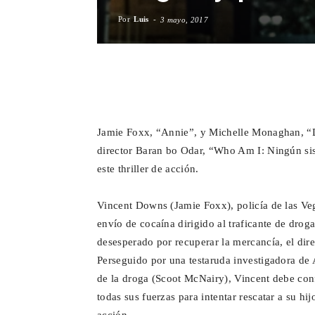
Por
Luis
-
3 mayo, 2017
Facebook
X
WhatsA
Jamie Foxx, “Annie”, y Michelle Monaghan, “Día
director Baran bo Odar, “Who Am I: Ningún sis
este thriller de acción.
Vincent Downs (Jamie Foxx), policía de las Ve
envío de cocaína dirigido al traficante de drog
desesperado por recuperar la mercancía, el dire
Perseguido por una testaruda investigadora de
de la droga (Scoot McNairy), Vincent debe conf
todas sus fuerzas para intentar rescatar a su hi
acción.