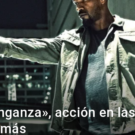
Es
País
Para
ganza», acción en la
Cinéfilos
 más