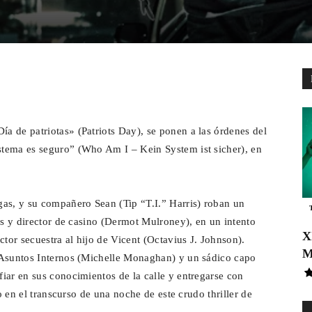
pp
Email
Telegram
 de patriotas» (Patriots Day), se ponen a las órdenes del
tema es seguro” (Who Am I – Kein System ist sicher), en
gas, y su compañero Sean (Tip “T.I.” Harris) roban un
as y director de casino (Dermot Mulroney), en un intento
X
ctor secuestra al hijo de Vicent (Octavius J. Johnson).
M
 Asuntos Internos (Michelle Monaghan) y un sádico capo
iar en sus conocimientos de la calle y entregarse con
jo en el transcurso de una noche de este crudo thriller de