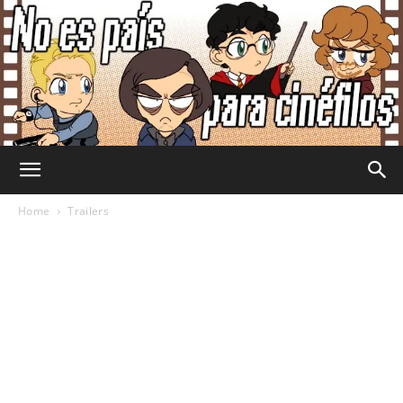
No
Home
Trailers
Es
País