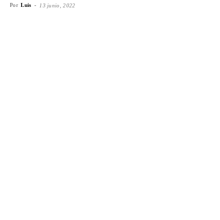
Por
Luis
-
13 junio, 2022
Facebook
X
WhatsApp
Emai