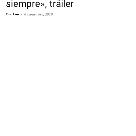
siempre», tráiler
Por
Luis
-
8 septiembre, 2020
Facebook
X
WhatsApp
Emai