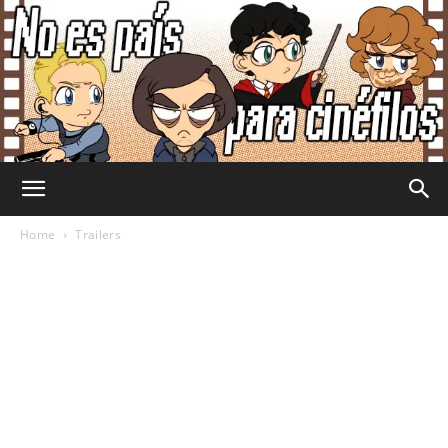
No
Home
Trailers
Es
País