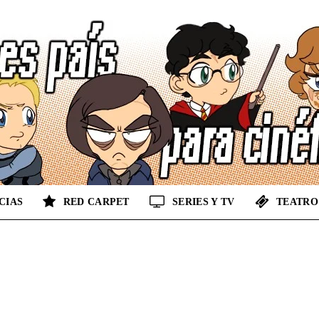
CIAS
RED CARPET
SERIES Y TV
TEATRO
No