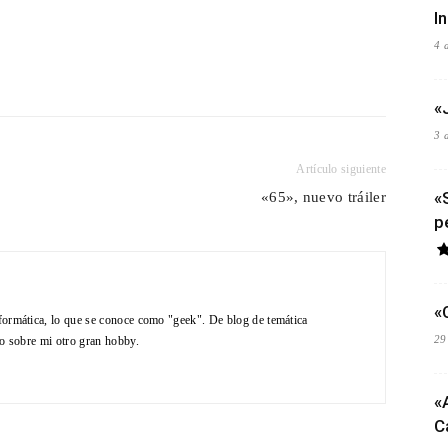
I
4 
«
3 
Artículo siguiente
«
«65», nuevo tráiler
p
«
formática, lo que se conoce como "geek". De blog de temática
29
do sobre mi otro gran hobby.
«
C