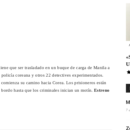
«
U
tiene que ser trasladado en un buque de carga de Manila a
policía coreana y otros 22 detectives experimentados.
 y comienza su camino hacia Corea. Los prisioneros están
a bordo hasta que los criminales inician un motín.
Estreno
M
7 
Z