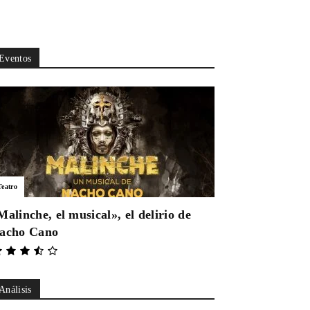
Eventos
Teatro
Malinche, el musical», el delirio de
acho Cano
Análisis