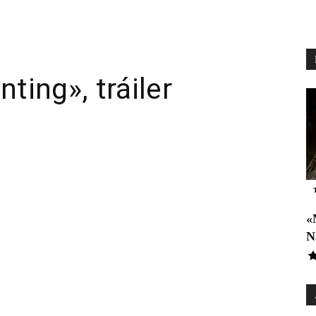
ting», tráiler
pp
Email
Telegram
«
N