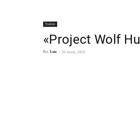
Trailers
«Project Wolf Hun
Por
Luis
-
31 enero, 2023
Facebook
X
WhatsA