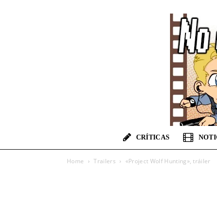
CRÍTICAS
NOTI
Home
Trailers
«Project Wolf Hunting», tráiler