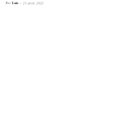
Por
Luis
-
21 abril, 2022
Facebook
X
WhatsApp
Emai