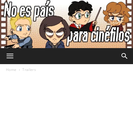
No
Home
Trailers
Es
País