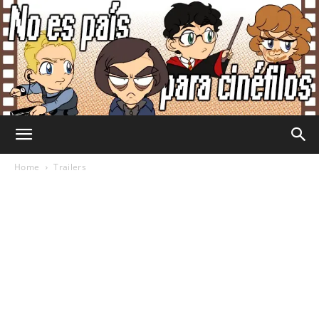
No
Home
Trailers
Es
País