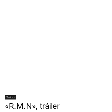
Para
Cinéfilos
Trailers
«R.M.N», tráiler