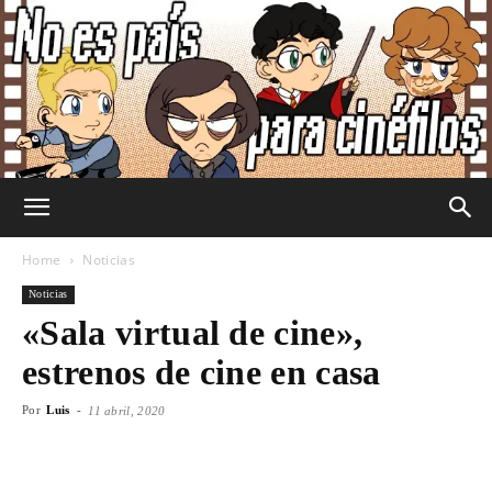
No
Home
Noticias
Noticias
«Sala virtual de cine»,
Es
estrenos de cine en casa
Por
Luis
-
11 abril, 2020
País
Facebook
X
WhatsApp
Emai