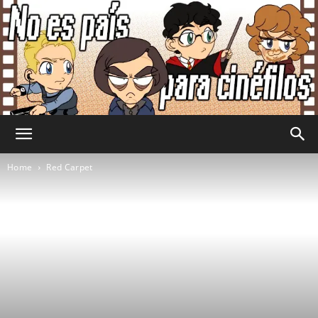
No
Home
Red Carpet
Es
País