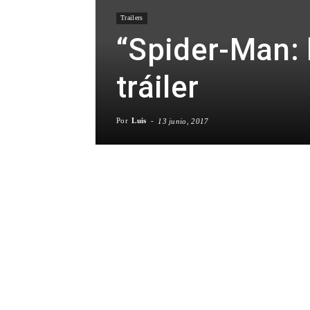
Trailers
“Spider-Man:
tráiler
Por
Luis
-
13 junio, 2017
Facebook
X
WhatsA