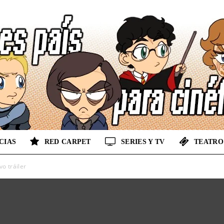
CIAS
RED CARPET
SERIES Y TV
TEATRO
No
o tráiler