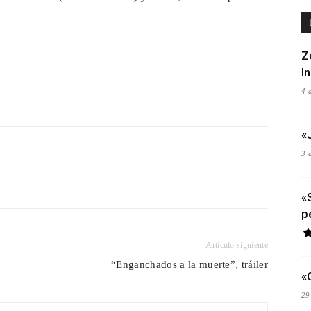
Z
I
4 
«
3 
«
p
Artículo siguiente
“Enganchados a la muerte”, tráiler
«
29