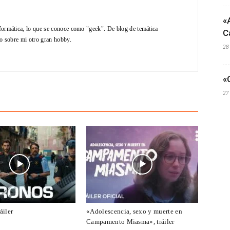
«
formática, lo que se conoce como "geek". De blog de temática
C
do sobre mi otro gran hobby.
28
«
27
áiler
«Adolescencia, sexo y muerte en
Campamento Miasma», tráiler