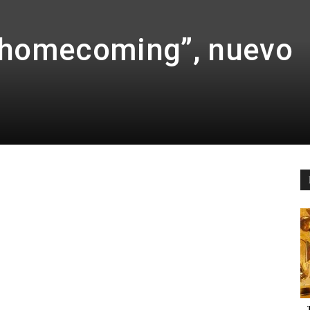
Es
 homecoming”, nuevo
País
pp
Email
Telegram
Para
Cinéfilos