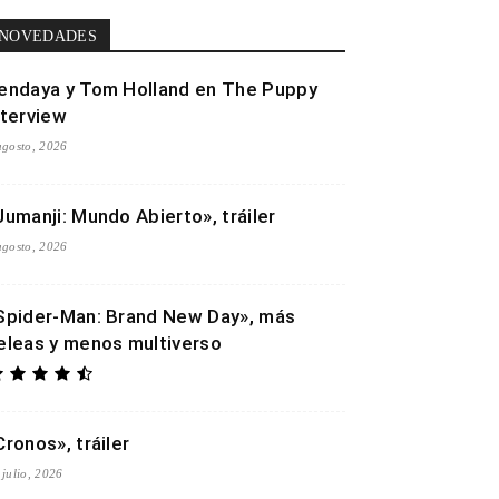
NOVEDADES
endaya y Tom Holland en The Puppy
nterview
agosto, 2026
Jumanji: Mundo Abierto», tráiler
agosto, 2026
Spider-Man: Brand New Day», más
eleas y menos multiverso
Cronos», tráiler
 julio, 2026