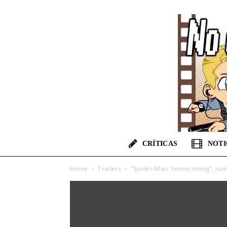
CRÍTICAS
NOTI
Home
Trailers
“Spider-Man: homecoming”, nuev