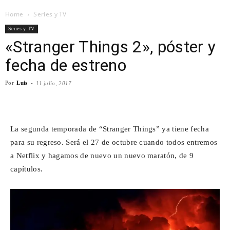
Home
Series y TV
Para
Series y TV
«Stranger Things 2», póster y
fecha de estreno
Cinéfilos
Por
Luis
-
11 julio, 2017
Facebook
X
WhatsApp
Emai
La segunda temporada de “Stranger Things” ya tiene fecha
para su regreso. Será el 27 de octubre cuando todos entremos
a Netflix y hagamos de nuevo un nuevo maratón, de 9
capítulos.