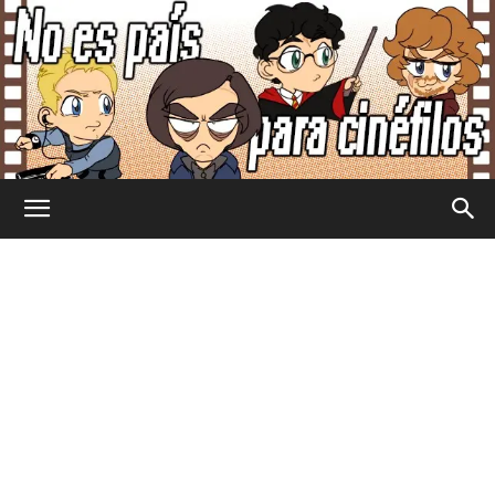
No
Es
País