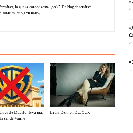
«
formática, lo que se conoce como "geek". De blog de temática
29
do sobre mi otro gran hobby.
«
C
28
«
27
arner de Madrid lleva más
Laura Dern en DUJOUR
in ser de Warner