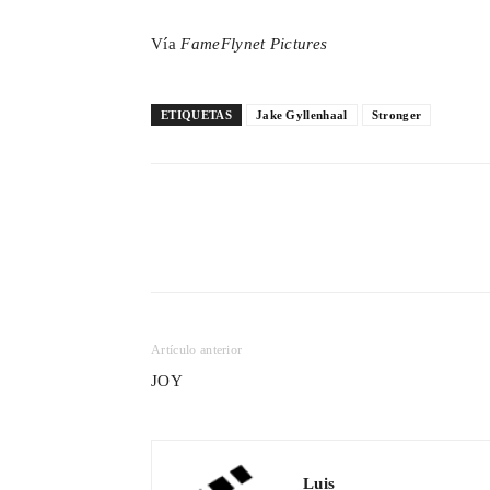
Vía
FameFlynet Pictures
ETIQUETAS
Jake Gyllenhaal
Stronger
Cuota
Artículo anterior
JOY
Luis