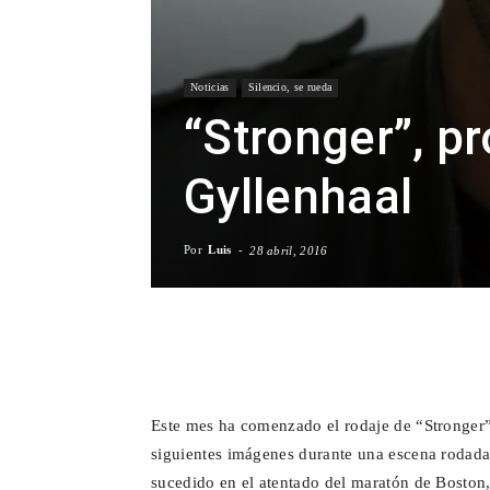
Noticias
Silencio, se rueda
“Stronger”, p
Gyllenhaal
Por
Luis
-
28 abril, 2016
Facebook
X
WhatsA
Este mes ha comenzado el rodaje de “Stronger”
siguientes imágenes durante una escena rodada 
sucedido en el atentado del maratón de Boston