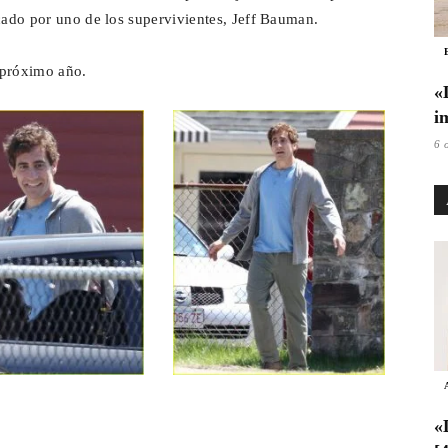
icado por uno de los supervivientes, Jeff Bauman.
l próximo año.
«
i
6 
«