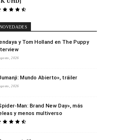
4K UHD]
NOVEDADES
endaya y Tom Holland en The Puppy
nterview
agosto, 2026
Jumanji: Mundo Abierto», tráiler
agosto, 2026
Spider-Man: Brand New Day», más
eleas y menos multiverso