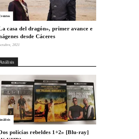
Eventos
La casa del dragón», primer avance e
mágenes desde Cáceres
octubre, 2021
Análisis
Análisis
Dos policías rebeldes 1+2» [Blu-ray]