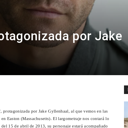
rotagonizada por Jake
pp
Email
Telegram
, protagonizada por Jake Gyllenhaal, al que vemos en las
en Easton (Massachusetts). El largometraje nos contará lo
, del 15 de abril de 2013, su personaje estará acompañado