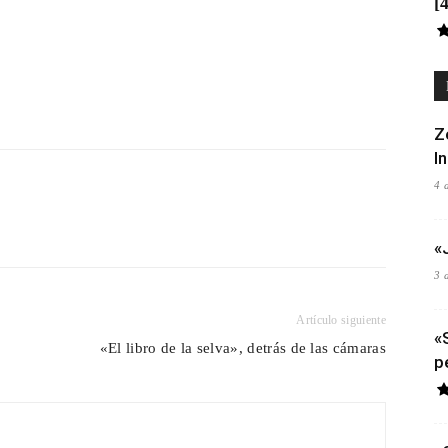
[
Z
I
4 
«
3 
Artículo siguiente
«
«El libro de la selva», detrás de las cámaras
p