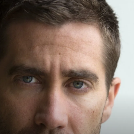
Es
País
Para
Cinéfilos