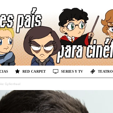
CIAS
RED CARPET
SERIES Y TV
TEATRO
No
ake Gyllenhaal