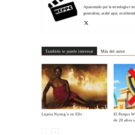
Apasionado por la tecnología e in
generalista, acabé aquí, escribien
También te puede interesar
Más del autor
Lupita Nyong’o en Elle
El Parque W
de 20 años s