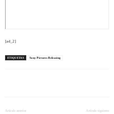
[ad_2]
ETIQUETAS
Sony Pictures Releasing
Artículo anterior
Artículo siguiente