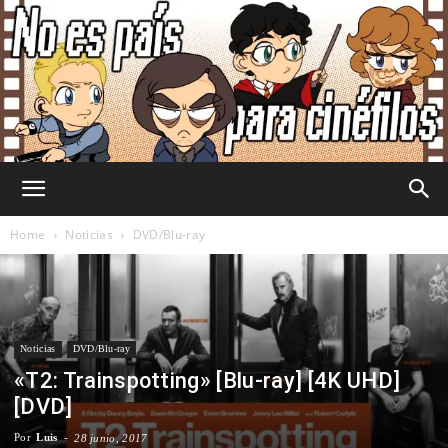
No
Home
Noticias
DVD/Blu-ray
Es
Noticias
DVD/Blu-ray
«T2: Trainspotting» [Blu-ray] [4K UHD]
País
[DVD]
Por
Luis
-
28 junio, 2017