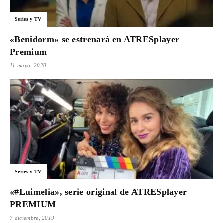
Series y TV
«Benidorm» se estrenará en ATRESplayer
Premium
11 mayo, 2020
Series y TV
«#Luimelia», serie original de ATRESplayer
PREMIUM
7 diciembre, 2019