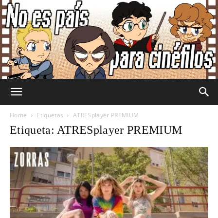
No
Home
Etiquetas
ATRESplayer PREMIUM
Etiqueta: ATRESplayer PREMIUM
Es
País