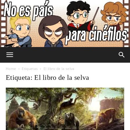
No
Home
Etiquetas
El libro de la selva
Etiqueta: El libro de la selva
Es
País