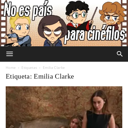
No
Home
Etiquetas
Emilia Clarke
Etiqueta: Emilia Clarke
Es
País