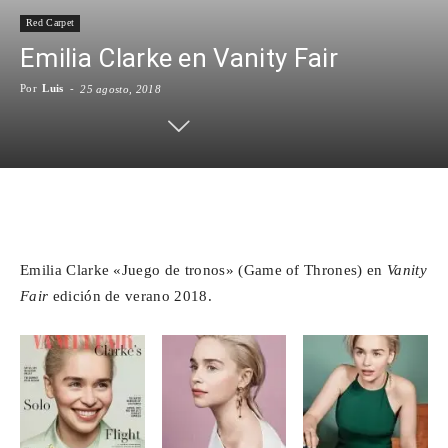
Red Carpet
Para
Emilia Clarke en Vanity Fair
Por
Luis
-
25 agosto, 2018
Cinéfilos
Facebook
X
WhatsApp
Emai
Emilia Clarke «Juego de tronos» (Game of Thrones) en
Vanity
Fair
edición de verano 2018.