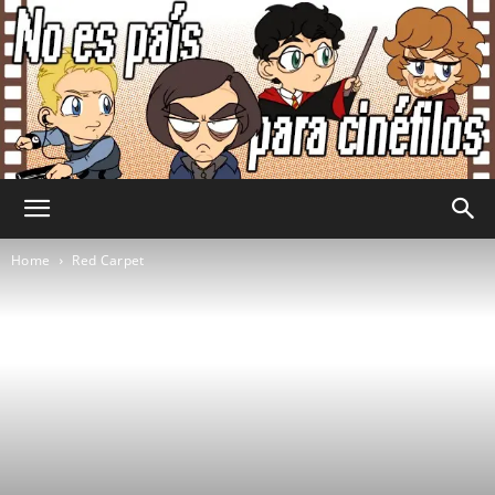
No
Home
Red Carpet
Es
País