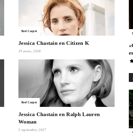
Es
Red Carpet
País
Jessica Chastain en Citizen K
«
19 enero, 2018
e
Para
Red Carpet
Jessica Chastain en Ralph Lauren
Cinéfilos
Woman
5 septiembre, 2017