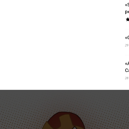
«
p
«
29
«
C
28