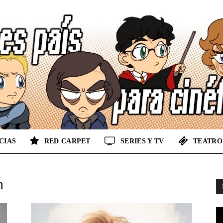
CIAS
RED CARPET
SERIES Y TV
TEATRO
No
n