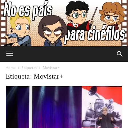
No
Home
Etiquetas
Movistar+
Etiqueta: Movistar+
Es
País