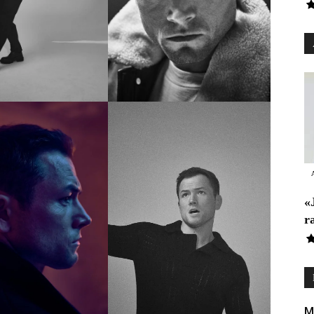
«
r
M