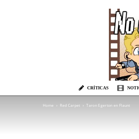
CRÍTICAS
NOTI
Home
Red Carpet
Taron Egerton en Flaunt