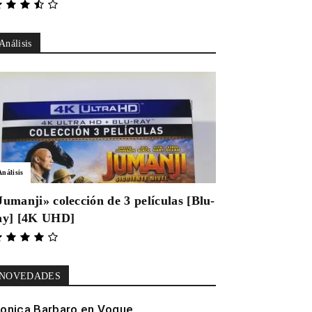
Análisis
Análisis
Jumanji» colección de 3 películas [Blu-
ay] [4K UHD]
NOVEDADES
onica Barbaro en Vogue