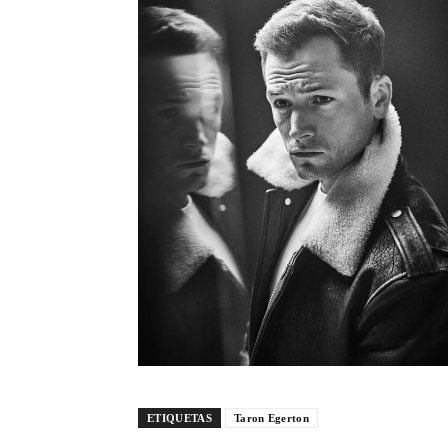
ETIQUETAS
Taron Egerton