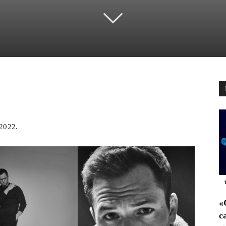
pp
Email
Telegram
 2022.
«
c