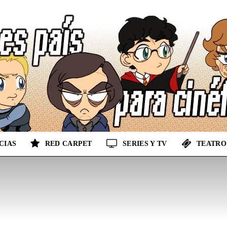
CIAS
RED CARPET
SERIES Y TV
TEATRO
No