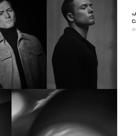
«
C
28