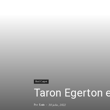
Red Carpet
Taron Egerton 
Por
Luis
-
30 julio, 2022