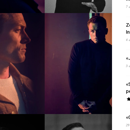
7 
Z
I
4 
«
3 
«
p
«
29