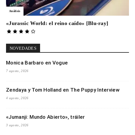
Análisis
«Jurassic World: el reino caído» [Blu-ray]
NOVEDADES
Monica Barbaro en Vogue
7 agosto, 2026
Zendaya y Tom Holland en The Puppy Interview
4 agosto, 2026
«Jumanji: Mundo Abierto», tráiler
3 agosto, 2026