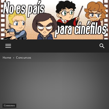
No
Home
Concursos
Es
País
Concursos