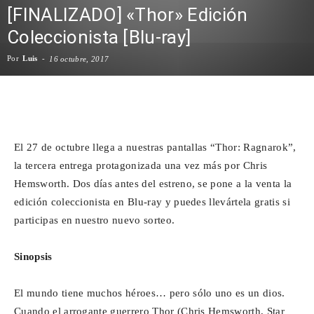
[FINALIZADO] «Thor» Edición
Para
Coleccionista [Blu-ray]
Por
Luis
-
16 octubre, 2017
Cinéfilos
Facebook
X
WhatsApp
Emai
El 27 de octubre llega a nuestras pantallas “Thor: Ragnarok”,
la tercera entrega protagonizada una vez más por Chris
Hemsworth. Dos días antes del estreno, se pone a la venta la
edición coleccionista en Blu-ray y puedes llevártela gratis si
participas en nuestro nuevo sorteo.
Sinopsis
El mundo tiene muchos héroes… pero sólo uno es un dios.
Cuando el arrogante guerrero Thor (Chris Hemsworth, Star