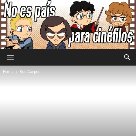
No
Home
Red Carpet
Es
País