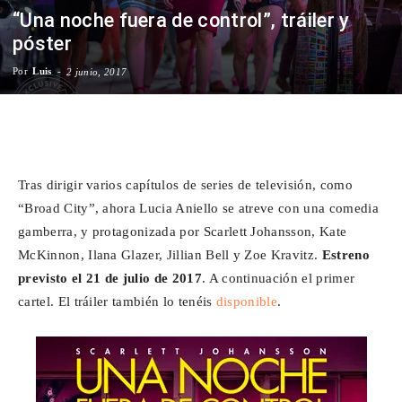
“Una noche fuera de control”, tráiler y
Para
póster
Por
Luis
-
2 junio, 2017
Cinéfilos
Facebook
X
WhatsApp
Emai
Tras dirigir varios capítulos de series de televisión, como
“Broad City”, ahora Lucia Aniello se atreve con una comedia
gamberra, y protagonizada por Scarlett Johansson, Kate
McKinnon, Ilana Glazer, Jillian Bell y Zoe Kravitz.
Estreno
previsto el 21 de julio de 2017
. A continuación el primer
cartel. El tráiler también lo tenéis
disponible
.