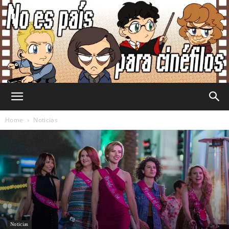
No
Home
Noticias
Es
País
Noticias