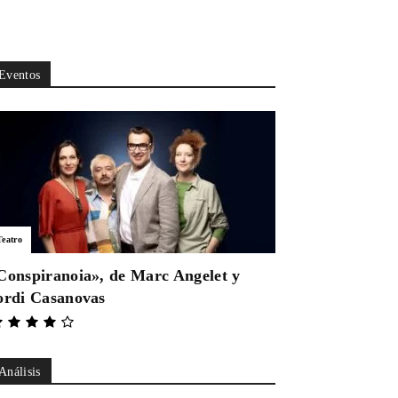
Eventos
Teatro
Conspiranoia», de Marc Angelet y
ordi Casanovas
Análisis