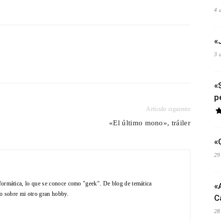
4 
«
3 
«
p
Artículo siguiente
«El último mono», tráiler
«
29
formática, lo que se conoce como "geek". De blog de temática
«
do sobre mi otro gran hobby.
C
28