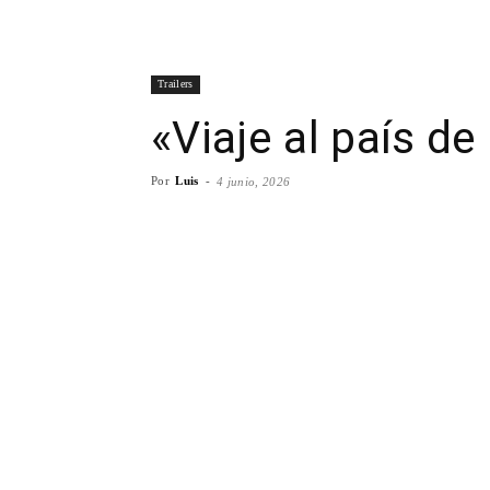
Trailers
«Viaje al país de 
Por
Luis
-
4 junio, 2026
Facebook
X
WhatsA