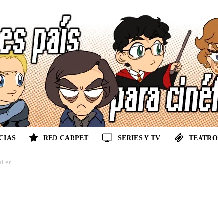
CIAS
RED CARPET
SERIES Y TV
TEATRO
No
áiler