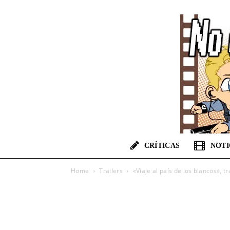
CRÍTICAS
NOTI
Home
Trailers
«Viaje al país de los blancos», tr