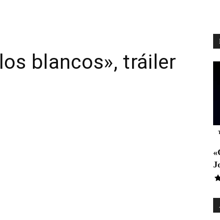
los blancos», tráiler
pp
Email
Telegram
«
J