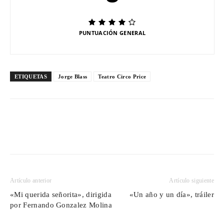
PUNTUACIÓN GENERAL
ETIQUETAS
Jorge Blass
Teatro Circo Price
Artículo anterior
Artículo siguiente
«Mi querida señorita», dirigida
«Un año y un día», tráiler
por Fernando Gonzalez Molina