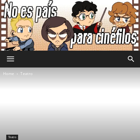
No
Home
Teatro
Es
País
Teatro