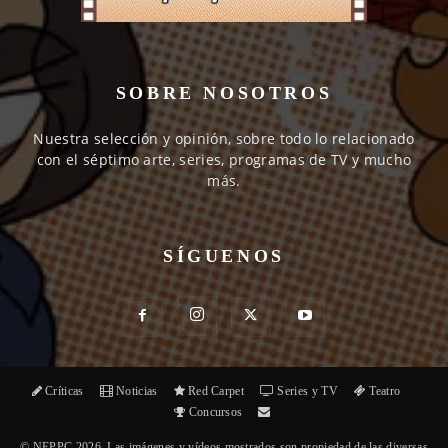
SOBRE NOSOTROS
Nuestra selección y opinión, sobre todo lo relacionado
con el séptimo arte, series, programas de TV y mucho
más.
SÍGUENOS
Críticas
Noticias
Red Carpet
Series y TV
Teatro
Concursos
© NEPPC 2026. Las imágenes y vídeos mostrados son propiedad de las diversas