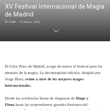
XV Festival Internacional de Magia
Para
de Madrid
Por
Luis
-
15 febrero, 2025
Cinéfilos
Facebook
X
WhatsApp
Emai
El Circo Price de Madrid, acoge de nuevo el festival para los
amantes de la magia. La decimoquinta edición, dirigida por
Jorge Blass,
reúne a siete de los mejores magos
internacionales.
Desde las acrobacias llenas de elegancia de
Diego y
Elena
hasta las sorprendentes grandes ilusiones del