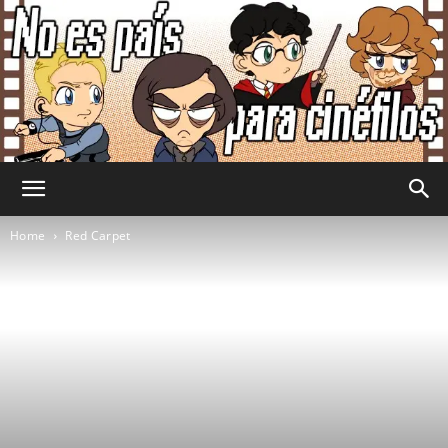
No
Home
Red Carpet
Es
País