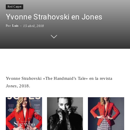
Red Carpet
Para
Yvonne Strahovski en Jones
Por
Luis
-
15 abril, 2018
Cinéfilos
Facebook
X
WhatsApp
Emai
Yvonne Strahovski «The Handmaid’s Tale» en la revista
Jones
, 2018.