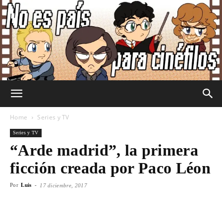
No
Home
Series y TV
Series y TV
“Arde madrid”, la primera
Es
ficción creada por Paco Léon
Por
Luis
-
17 diciembre, 2017
País
Facebook
X
WhatsApp
Emai