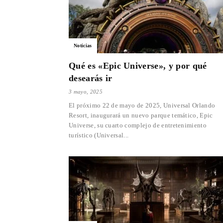
Noticias
Qué es «Epic Universe», y por qué
desearás ir
3 mayo, 2025
El próximo 22 de mayo de 2025, Universal Orlando
Resort, inaugurará un nuevo parque temático, Epic
Universe, su cuarto complejo de entretenimiento
turístico (Universal...