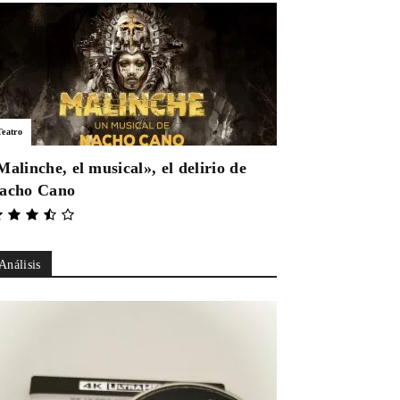
Teatro
Malinche, el musical», el delirio de
acho Cano
Análisis