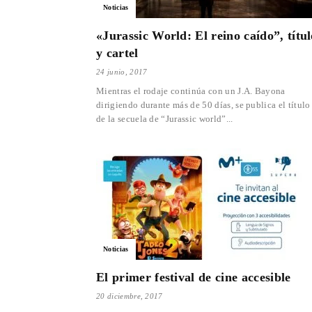
Noticias
«Jurassic World: El reino caído”, títul
y cartel
24 junio, 2017
Mientras el rodaje continúa con un J.A. Bayona
dirigiendo durante más de 50 días, se publica el título
de la secuela de “Jurassic world”...
Noticias
El primer festival de cine accesible
20 diciembre, 2017