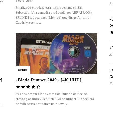
6 mayo, 2017
ara
3 
Finalizado el rodaje esta misma semana en San
Sebastián. Una comedia producida por ABRAPROD y
SPLINE Producciones (México) que dirige Antonio
«
Cuadri y escrita...
p
«
29
«
Noticias
C
y]
«Blade Runner 2049» [4K UHD]
28
30 años después los eventos del mundo de ficción
creado por Ridley Scott en “Blade Runner”, la secuela
de Villeneuve introduce un nuevo y...
to