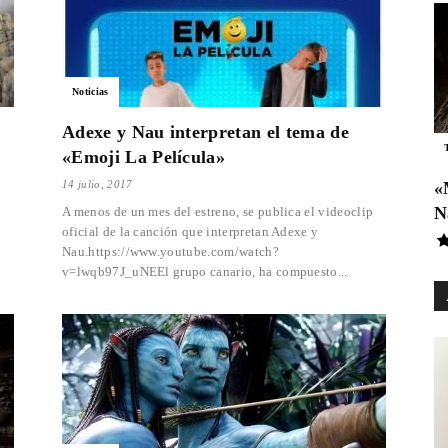
Noticias
Adexe y Nau interpretan el tema de
«Emoji La Película»
14 julio, 2017
«
N
A menos de un mes del estreno, se publica el videoclip
oficial de la canción que interpretan Adexe y
Nau.https://www.youtube.com/watch?
v=lwqb97J_uNEEl grupo canario, ha compuesto...