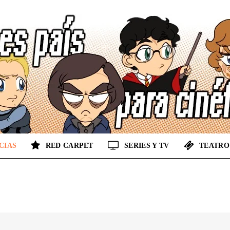
CIAS
RED CARPET
SERIES Y TV
TEATRO
No