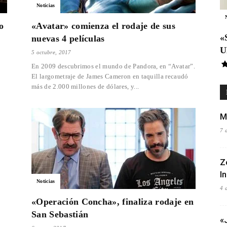
Noticias
o
«Avatar» comienza el rodaje de sus
«
nuevas 4 películas
U
5 octubre, 2017
En 2009 descubrimos el mundo de Pandora, en “Avatar”.
El largometraje de James Cameron en taquilla recaudó
más de 2.000 millones de dólares, y...
M
7 
Z
I
Noticias
4 
«Operación Concha», finaliza rodaje en
San Sebastián
«