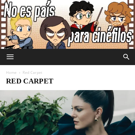
No
Home
Red Carpet
RED CARPET
Es
País