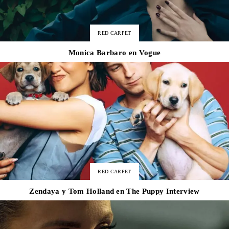
Para
RED CARPET
Monica Barbaro en Vogue
Cinéfilos
RED CARPET
Zendaya y Tom Holland en The Puppy Interview