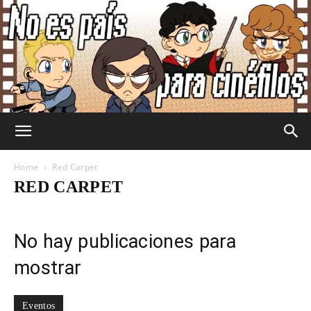
No
Home
Red Carpet
RED CARPET
Es
No hay publicaciones para
mostrar
País
Eventos