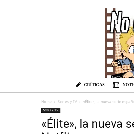
CRÍTICAS
NOTI
Home
Series y TV
«Élite», la nueva serie españo
Series y TV
«Élite», la nueva 