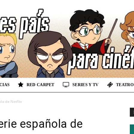
CIAS
RED CARPET
SERIES Y TV
TEATRO
No
la de Netflix
serie española de