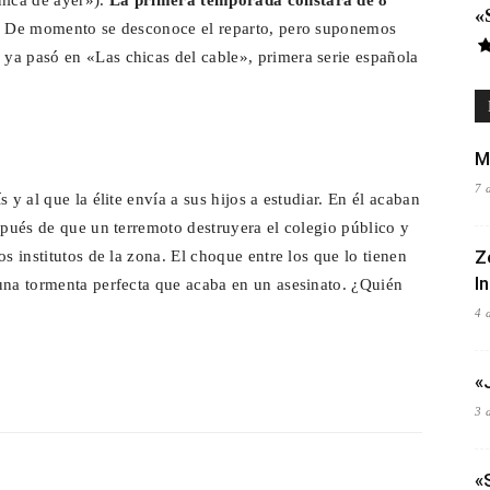
hica de ayer»).
La primera temporada constará de 8
«
d. De momento se desconoce el reparto, pero suponemos
ya pasó en «Las chicas del cable», primera serie española
M
7 
 y al que la élite envía a sus hijos a estudiar. En él acaban
spués de que un terremoto destruyera el colegio público y
Z
s institutos de la zona. El choque entre los que lo tienen
I
una tormenta perfecta que acaba en un asesinato. ¿Quién
4 
«
3 
«