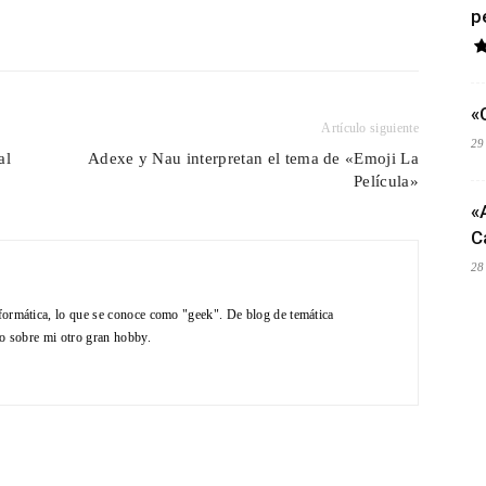
p
«
Artículo siguiente
29
al
Adexe y Nau interpretan el tema de «Emoji La
Película»
«
C
28
formática, lo que se conoce como "geek". De blog de temática
do sobre mi otro gran hobby.