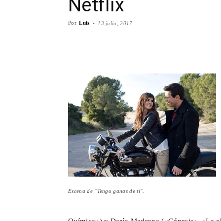
Netflix
Por
Luis
-
13 julio, 2017
Facebook
X
WhatsA
Escena de "Tengo ganas de ti".