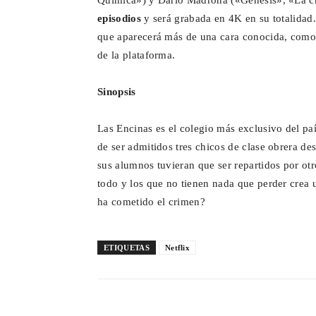
Química») y Darío Madrona («Génesis», «La c
episodios
y será grabada en 4K en su totalida
que aparecerá más de una cara conocida, como 
de la plataforma.
Sinopsis
Las Encinas es el colegio más exclusivo del país
de ser admitidos tres chicos de clase obrera de
sus alumnos tuvieran que ser repartidos por otro
todo y los que no tienen nada que perder crea 
ha cometido el crimen?
ETIQUETAS
Netflix