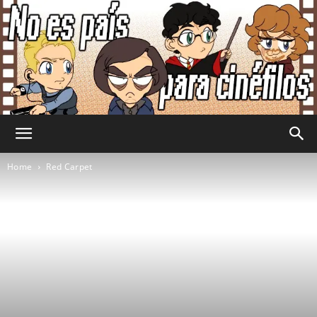
No
Home
Red Carpet
Es
País