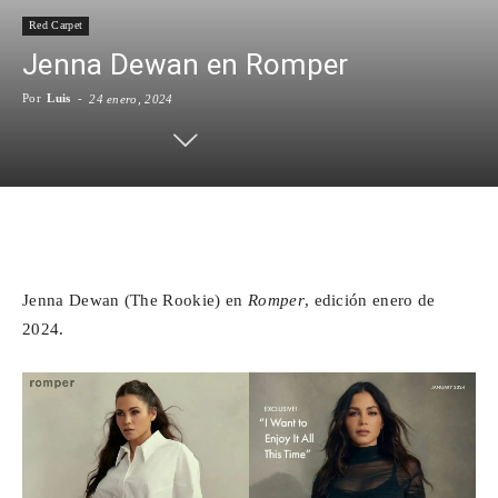
Red Carpet
Para
Jenna Dewan en Romper
Por
Luis
-
24 enero, 2024
Cinéfilos
Facebook
X
WhatsApp
Emai
Jenna Dewan (The Rookie) en
Romper
, edición enero de
2024.