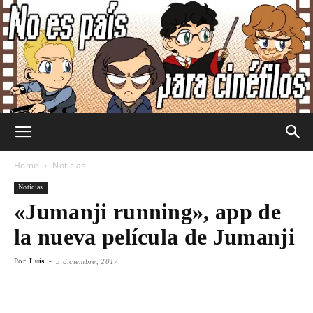
No
Home
Noticias
Noticias
«Jumanji running», app de
Es
la nueva película de Jumanji
Por
Luis
-
5 diciembre, 2017
País
Facebook
X
WhatsApp
Emai