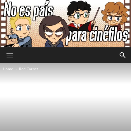
No
Home
Red Carpet
Es
País