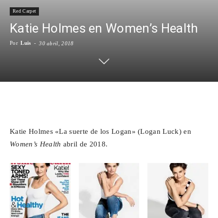
Red Carpet
Para
Katie Holmes en Women’s Health
Por
Luis
-
30 abril, 2018
Cinéfilos
Facebook
X
WhatsApp
Emai
Katie Holmes «La suerte de los Logan» (Logan Luck) en
Women’s Health
abril de 2018.