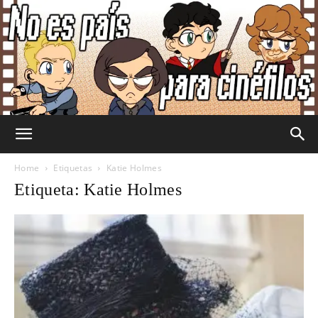
No
Home
Etiquetas
Katie Holmes
Etiqueta: Katie Holmes
Es
País