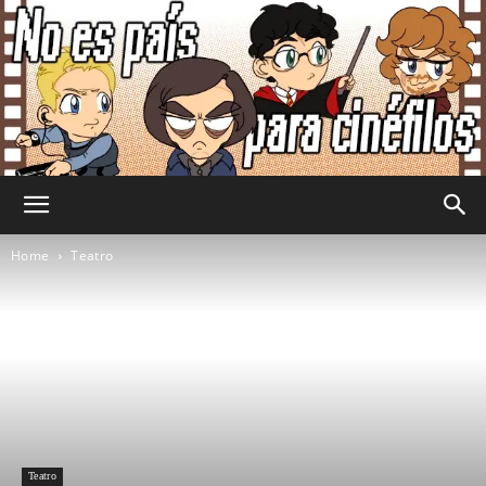
No
Home
Teatro
Es
País
Teatro