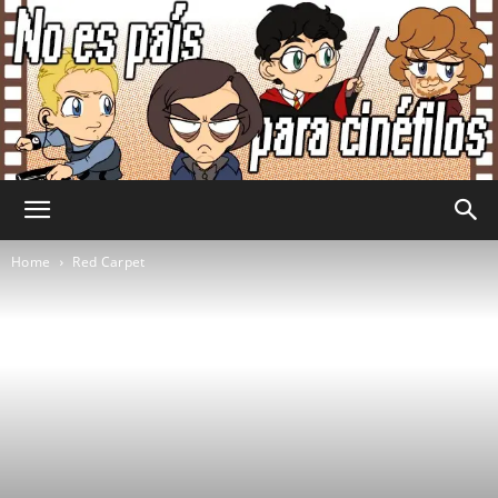
No
Home
Red Carpet
Es
País