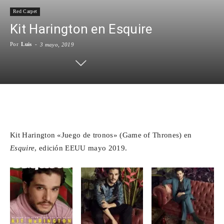
Red Carpet
Para
Kit Harington en Esquire
Por
Luis
-
3 mayo, 2019
Cinéfilos
Facebook
X
WhatsApp
Emai
Kit Harington «Juego de tronos» (Game of Thrones) en
Esquire
, edición EEUU mayo 2019.