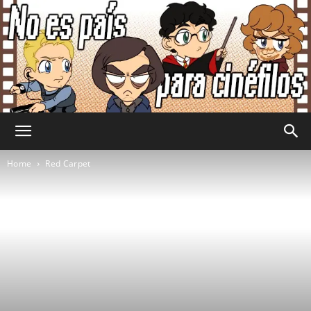
No
Home
Red Carpet
Es
País