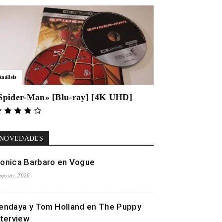
Análisis
Spider-Man» [Blu-ray] [4K UHD]
NOVEDADES
onica Barbaro en Vogue
agosto, 2026
endaya y Tom Holland en The Puppy
nterview