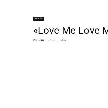
Trailers
«Love Me Love Me
Por
Luis
-
27 enero, 2026
Facebook
X
WhatsA