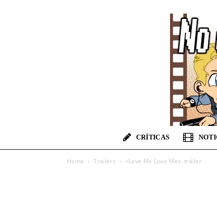
CRÍTICAS
NOTI
Home
Trailers
«Love Me Love Me», tráiler