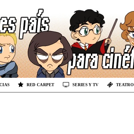
CIAS
RED CARPET
SERIES Y TV
TEATRO
No