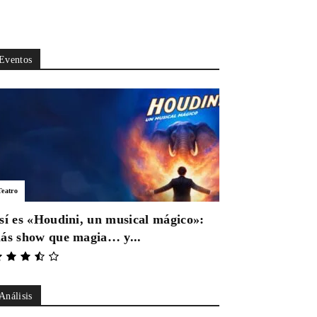
Eventos
Teatro
sí es «Houdini, un musical mágico»:
ás show que magia… y...
Análisis