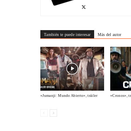
También te puede interesar
Más del autor
«Jumanji: Mundo Abierto», tráiler
«Cronos», tr