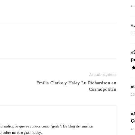
4 
«
3 
«
p
Artículo siguiente
Emilia Clarke y Haley Lu Richardson en
«
Cosmopolitan
29
«
C
formática, lo que se conoce como "geek". De blog de temática
28
do sobre mi otro gran hobby.