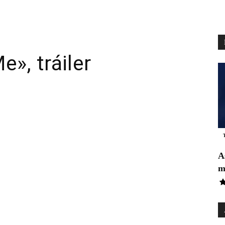
», tráiler
pp
Email
Telegram
A
m