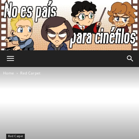
No
Home
Red Carpet
Es
País
Red Carpet