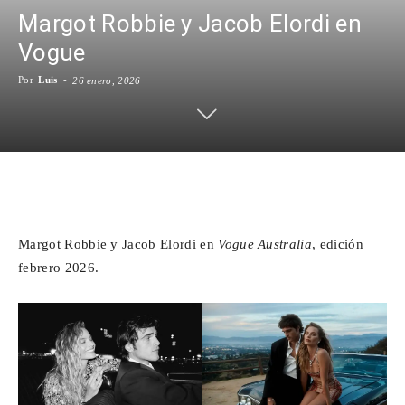
Margot Robbie y Jacob Elordi en
Para
Vogue
Por
Luis
-
26 enero, 2026
Cinéfilos
Facebook
X
WhatsApp
Emai
Margot Robbie y Jacob Elordi en
Vogue Australia
, edición
febrero 2026.