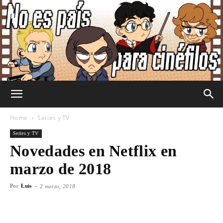
No
Home
Series y TV
Series y TV
Novedades en Netflix en
Es
marzo de 2018
Por
Luis
-
2 marzo, 2018
País
Facebook
X
WhatsApp
Emai