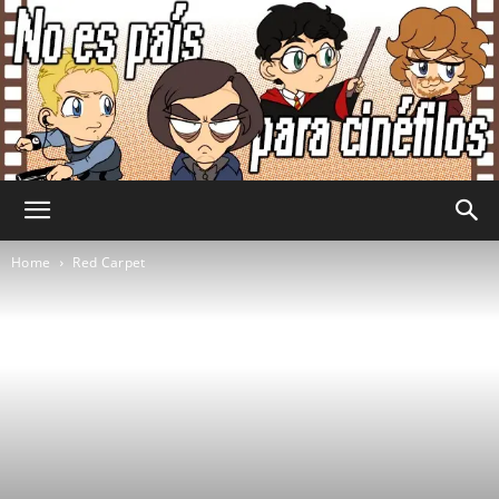
No
Home
Red Carpet
Es
País