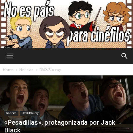
No
Home
Noticias
DVD/Blu-ray
Es
Noticias
DVD/Blu-ray
País
«Pesadillas», protagonizada por Jack
Black