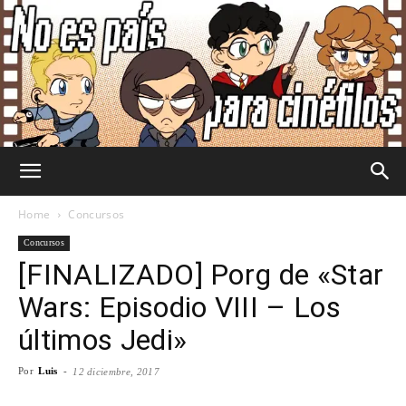
No
Home
Concursos
Concursos
[FINALIZADO] Porg de «Star
Es
Wars: Episodio VIII – Los
últimos Jedi»
País
Por
Luis
-
12 diciembre, 2017