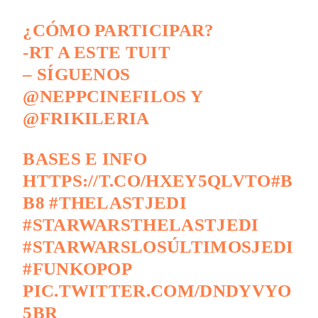
¿CÓMO PARTICIPAR?
-RT A ESTE TUIT
– SÍGUENOS
@NEPPCINEFILOS
Y
@FRIKILERIA
BASES E INFO
HTTPS://T.CO/HXEY5QLVTO
#B
B8
#THELASTJEDI
#STARWARSTHELASTJEDI
#STARWARSLOSÚLTIMOSJEDI
#FUNKOPOP
PIC.TWITTER.COM/DNDYVYO
5BR