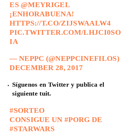
ES
@MEYRIGEL
¡ENHORABUENA!
HTTPS://T.CO/ZIJSWAALW4
PIC.TWITTER.COM/LHJCI0SO
IA
— NEPPC (@NEPPCINEFILOS)
DECEMBER 28, 2017
Síguenos en Twitter y publica el
siguiente tuit.
#SORTEO
CONSIGUE UN
#PORG
DE
#STARWARS