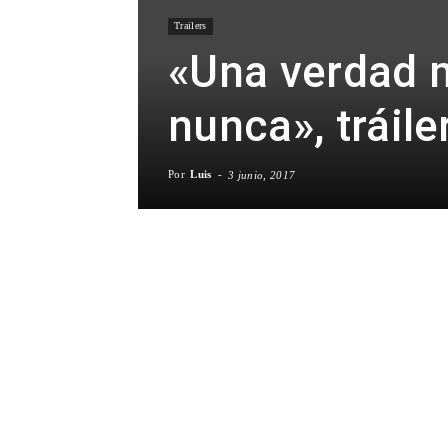
Trailers
«Una verdad 
nunca», tráile
Por
Luis
-
3 junio, 2017
Facebook
X
WhatsA