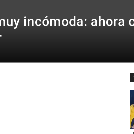
Es
muy incómoda: ahora 
r
País
pp
Email
Telegram
Para
Cinéfilos