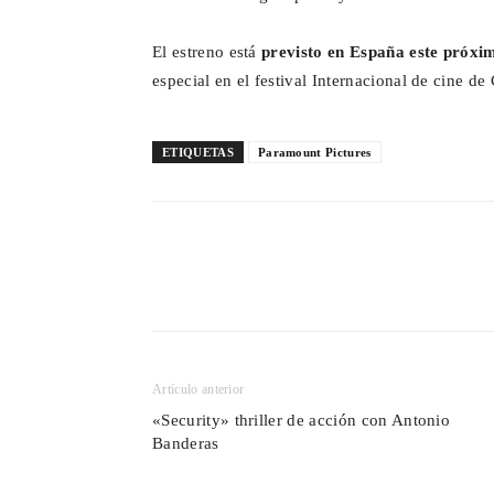
El estreno está
previsto en España este próx
especial en el festival Internacional de cine de
ETIQUETAS
Paramount Pictures
Cuota
Artículo anterior
«Security» thriller de acción con Antonio
Banderas