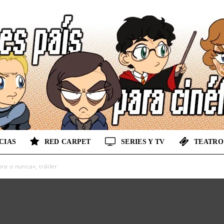
CIAS
RED CARPET
SERIES Y TV
TEATRO
No
a o nunca», tráiler