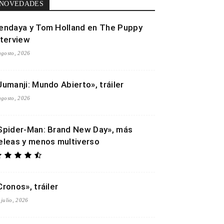
NOVEDADES
endaya y Tom Holland en The Puppy
nterview
agosto, 2026
Jumanji: Mundo Abierto», tráiler
agosto, 2026
Spider-Man: Brand New Day», más
eleas y menos multiverso
Cronos», tráiler
 julio, 2026