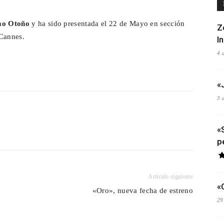
imo Otoño
y ha sido presentada el 22 de Mayo en sección
Z
 Cannes.
I
4 
«
3 
«
p
Artículo siguiente
«
«Oro», nueva fecha de estreno
29