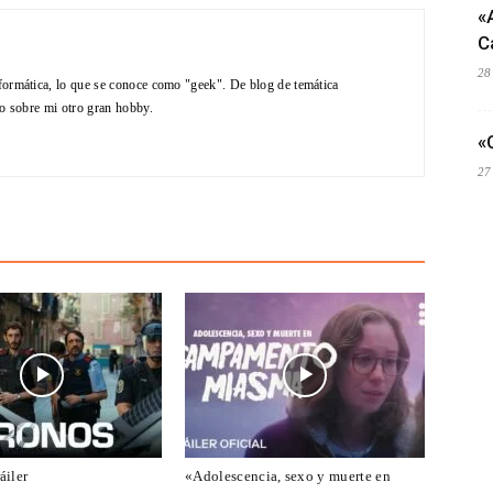
«
C
28
formática, lo que se conoce como "geek". De blog de temática
do sobre mi otro gran hobby.
«
27
áiler
«Adolescencia, sexo y muerte en