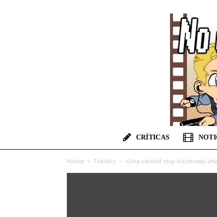
CRÍTICAS
NOTI
Home
Trailers
«Una verdad muy incómoda: ahor