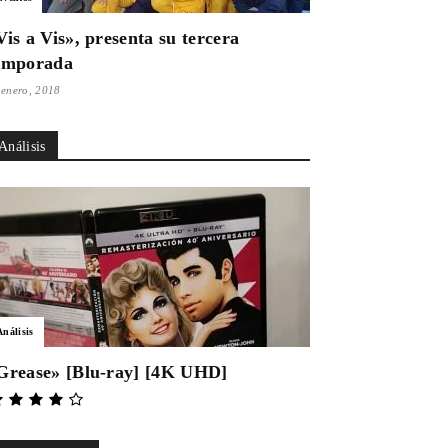
Vis a Vis», presenta su tercera
emporada
 enero, 2018
Análisis
Análisis
Grease» [Blu-ray] [4K UHD]