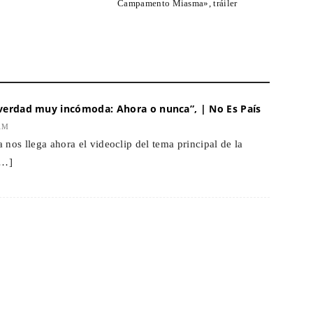
Campamento Miasma», tráiler
verdad muy incómoda: Ahora o nunca”, | No Es País
 AM
a nos llega ahora el videoclip del tema principal de la
[…]