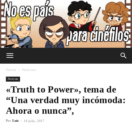
No
Home
Noticias
Noticias
«Truth to Power», tema de
Es
“Una verdad muy incómoda:
Ahora o nunca”,
País
Por
Luis
-
16 julio, 2017